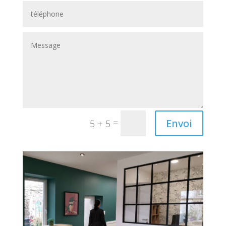
Envoi
=
5 + 5