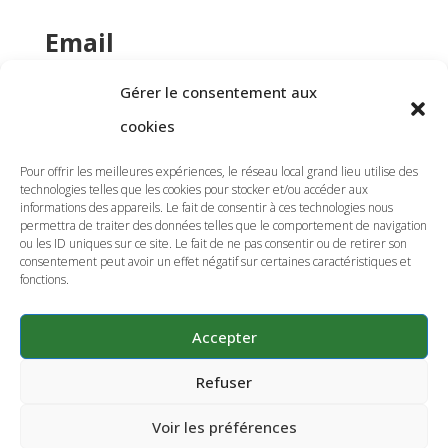
Email
Gérer le consentement aux
contact@reseaulocal-grandlieu.fr
cookies
Téléphone
Pour offrir les meilleures expériences, le réseau local grand lieu utilise des
technologies telles que les cookies pour stocker et/ou accéder aux
informations des appareils. Le fait de consentir à ces technologies nous
permettra de traiter des données telles que le comportement de navigation
06 50 32 20 90
ou les ID uniques sur ce site. Le fait de ne pas consentir ou de retirer son
consentement peut avoir un effet négatif sur certaines caractéristiques et
fonctions.
Réseaux sociaux
Accepter
Refuser
Voir les préférences