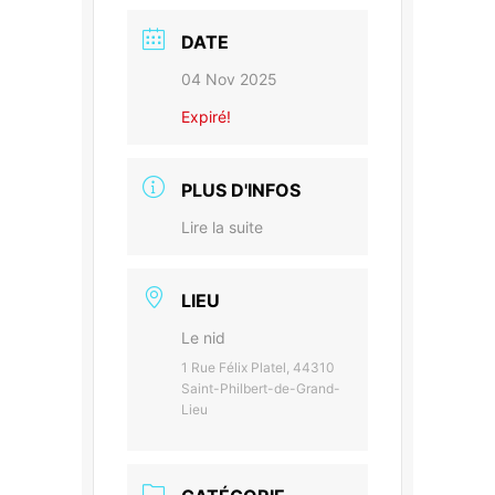
DATE
04 Nov 2025
Expiré!
PLUS D'INFOS
Lire la suite
LIEU
Le nid
1 Rue Félix Platel, 44310
Saint-Philbert-de-Grand-
Lieu