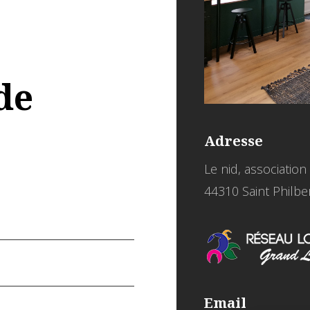
de
Adresse
Le nid, association 
44310 Saint Philbe
Email